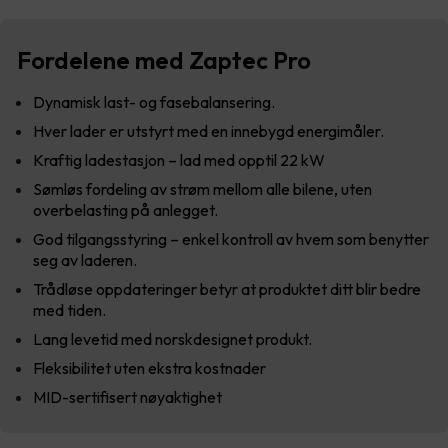
Fordelene med Zaptec Pro
Dynamisk last- og fasebalansering.
Hver lader er utstyrt med en innebygd energimåler.
Kraftig ladestasjon – lad med opptil 22 kW
Sømløs fordeling av strøm mellom alle bilene, uten
overbelasting på anlegget.
God tilgangsstyring – enkel kontroll av hvem som benytter
seg av laderen.
Trådløse oppdateringer betyr at produktet ditt blir bedre
med tiden.
Lang levetid med norskdesignet produkt.
Fleksibilitet uten ekstra kostnader
MID-sertifisert nøyaktighet