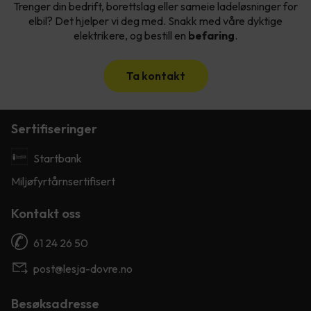
Trenger din bedrift, borettslag eller sameie ladeløsninger for
elbil? Det hjelper vi deg med. Snakk med våre dyktige
elektrikere, og bestill en
befaring
.
Ta kontakt
Sertifiseringer
Startbank
Miljøfyrtårnsertifisert
Kontakt oss
61 24 26 50
post@lesja-dovre.no
Besøksadresse