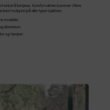
t enkel å betjene. Komfyrvakten kommer i flere
e best mulig inn på alle typer kjøkken.
re modeller
 og aluminium
atur og tamper