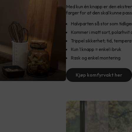
Med kun én knapp er den ekstrem
farger for at den skal kunne pass
Halvparten så stor som tidlige
Kommer i matt sort, polarhvit
Trippel sikkerhet; tid, temper
Kun 1 knapp = enkel i bruk
Rask og enkel montering
Kjøp komfyrvakt her