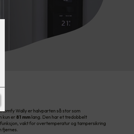
y
Komfy Wally er halvparten så stor som
m kun er
81 mm
lang. Den har et tredobbelt
rfunksjon, vakt for overtemperatur og tampersikring
 fjernes.