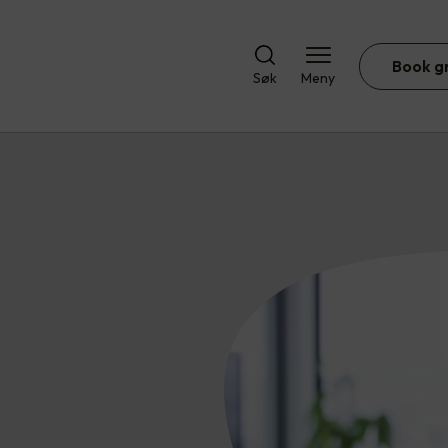
Book g
Søk
Meny