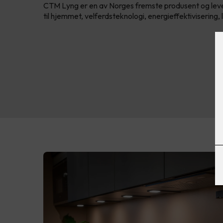
CTM Lyng er en av Norges fremste produsent og lev
til hjemmet, velferdsteknologi, energieffektivisering,