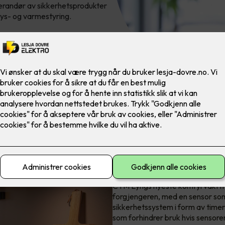
erandør av sikkerhetsprodukter
 lys- og varmestyring.
mKomfy® Wall
CTM Lyngs nyeste komfyrvakt m
forgjengeren, med en sensor so
sikkerhetssystem i form av time
som forhindrer bruk hvis sensoren